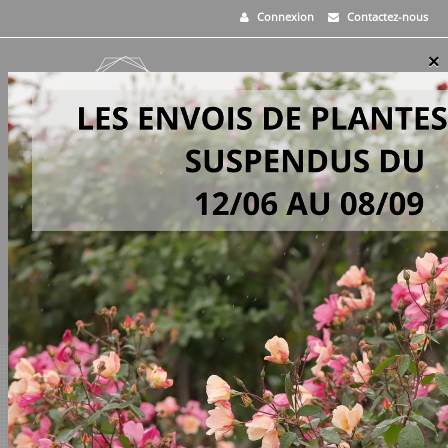
Connexion
Contactez-nous
×
MENU
0
PANIER
>
Vivaces
>
Melica ciliata
EN STOCK