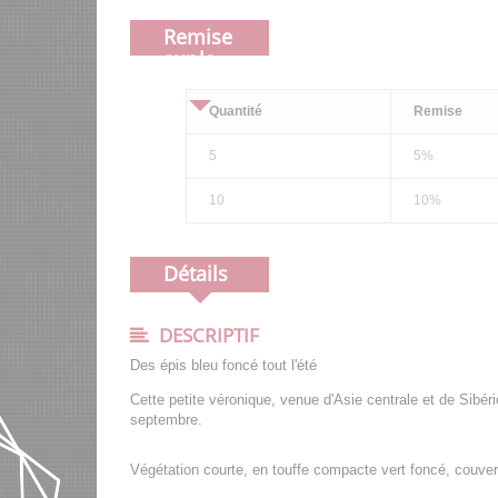
Remise
sur la
quantité
Quantité
Remise
5
5%
10
10%
Détails
DESCRIPTIF
Des épis bleu foncé tout l'été
Cette petite véronique, venue d'Asie centrale et de Sibéri
septembre.
Végétation courte, en touffe compacte vert foncé, couvert