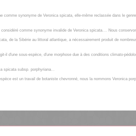
hine comme synonyme de Veronica spicata, elle-même reclassée dans le genre
 considéré comme synonyme invalide de Veronica spicata.... Nous conservon
icata, de la Sibérie au littoral atlantique, a nécessairement produit de nombr
agit-il d'une sous-espèce, d'une morphose due à des conditions climato-pédolog
a spicata subsp. porphyriana...
espèce est un travail de botaniste chevronné, nous la nommons Veronica porph