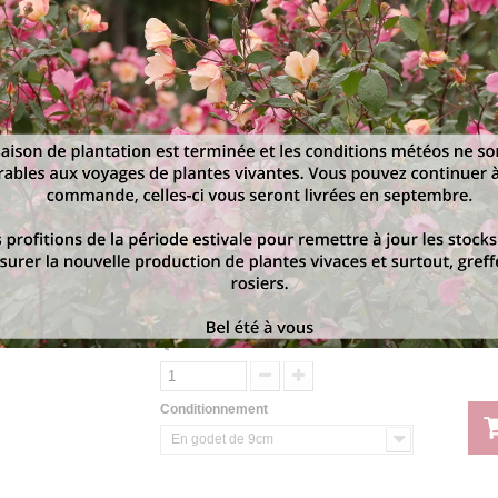
Z3 (-40°C à -35°C)
Exposition
Soleil, mi-ombre
Hauteur
30 cm
Largeur
25 cm
Imprimer
5,50 €
Quantité
Conditionnement
En godet de 9cm