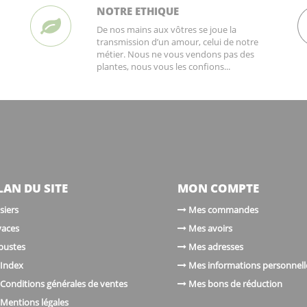
NOTRE ETHIQUE
De nos mains aux vôtres se joue la
transmission d’un amour, celui de notre
métier. Nous ne vous vendons pas des
plantes, nous vous les confions...
LAN DU SITE
MON COMPTE
siers
Mes commandes
vaces
Mes avoirs
bustes
Mes adresses
Index
Mes informations personnell
Conditions générales de ventes
Mes bons de réduction
Mentions légales