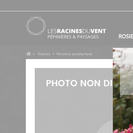
ROSI
>
Vivaces
>
Veronica porphyriana