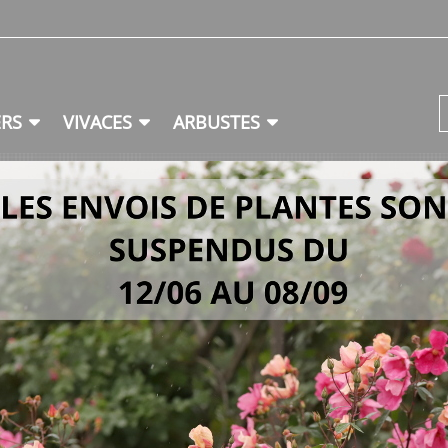
ERS
VIVACES
ARBUSTES
VIVACE
Scrophulariaceae
Veronica porphyr
Biotope: Prairies maigres et forêts de conifères
Origine: Asie centrale, Chine (nord-ouest du Xinjiang
Rusticité