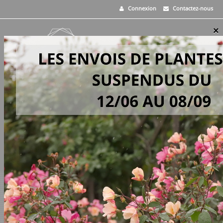
Connexion
Contactez-nous
×
MENU
0
PANIER
>
Vivaces
>
Mentha suaveolens