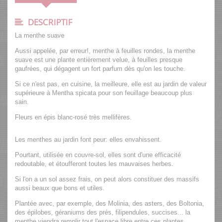
DESCRIPTIF
La menthe suave
Aussi appelée, par erreur!, menthe à feuilles rondes, la menthe
suave est une plante entièrement velue, à feuilles presque
gaufrées, qui dégagent un fort parfum dès qu'on les touche.
Si ce n'est pas, en cuisine, la meilleure, elle est au jardin de valeur
supérieure à Mentha spicata pour son feuillage beaucoup plus
sain.
Fleurs en épis blanc-rosé très mellifères.
Les menthes au jardin font peur: elles envahissent.
Pourtant, utilisée en couvre-sol, elles sont d'une efficacité
redoutable, et étoufferont toutes les mauvaises herbes.
Si l'on a un sol assez frais, on peut alors constituer des massifs
aussi beaux que bons et utiles.
Plantée avec, par exemple, des Molinia, des asters, des Boltonia,
des épilobes, géraniums des prés, filipendules, succises... la
menthe viendra remplir tout l'espace libre entre ces plantes,