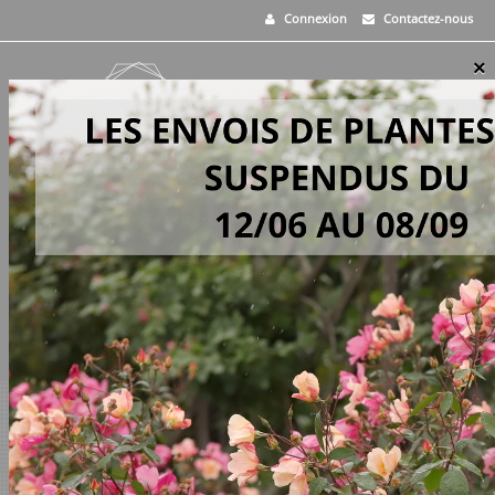
Connexion
Contactez-nous
×
MENU
0
PANIER
>
Vivaces
>
Cephalaria gigantea
EN STOCK