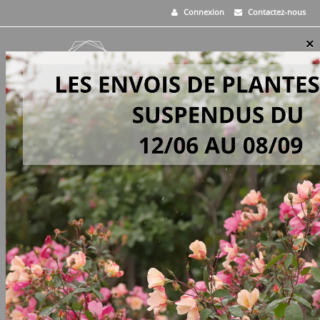
Connexion
Contactez-nous
×
MENU
0
PANIER
>
Vivaces
>
Veronica gentianoides
EN STOCK