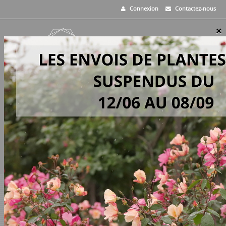
Connexion
Contactez-nous
×
MENU
0
PANIER
>
Vivaces
>
Sporobolus airoides