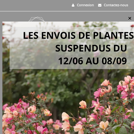
Connexion
Contactez-nous
×
MENU
0
PANIER
>
Vivaces
>
Miscanthus sinensis 'Gracillimus'
EN STOCK