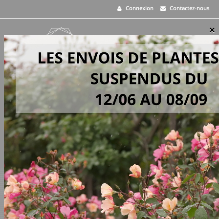
Connexion
Contactez-nous
×
MENU
0
PANIER
>
Vivaces
>
Centaurea simplicicaulis