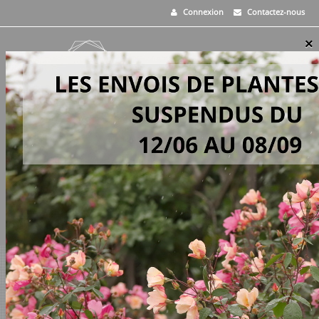
Connexion
Contactez-nous
×
MENU
0
PANIER
>
Vivaces
>
Salvia greggii MIRAGE® 'Cherry Red'
EN STOCK