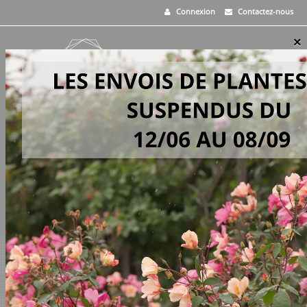
Connexion
Contactez-nous
×
MENU
0
PANIER
>
Rosiers
>
Poppy Rose®
EN STOCK