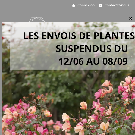
Connexion
Contactez-nous
×
MENU
0
PANIER
>
Arbustes
>
Weigela 'Wings of Fire'®